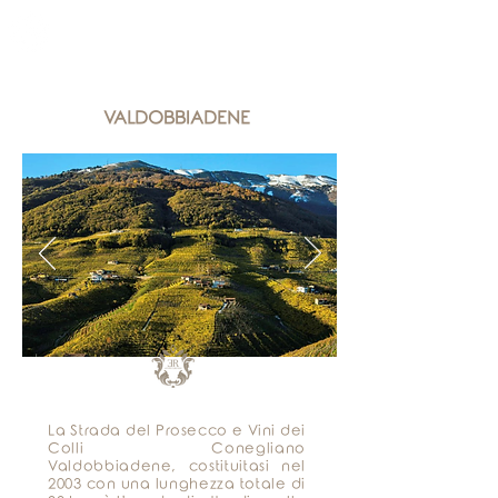
Meglio di un hotel
più di un appartamento
VALDOBBIADENE
La Strada del Prosecco e Vini dei
Colli Conegliano
Valdobbiadene, costituitasi nel
2003 con una lunghezza totale di