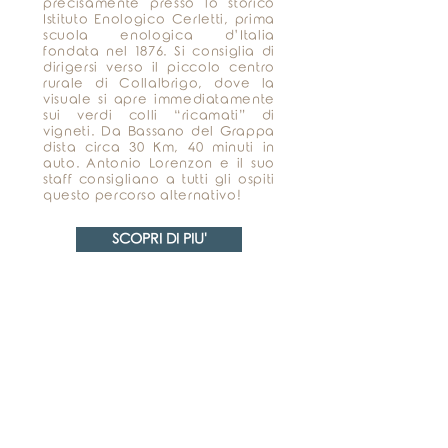
precisamente presso lo storico
Istituto Enologico Cerletti, prima
scuola enologica d’Italia
fondata nel 1876. Si consiglia di
dirigersi verso il piccolo centro
rurale di Collalbrigo, dove la
visuale si apre immediatamente
sui verdi colli “ricamati” di
vigneti. Da Bassano del Grappa
dista circa 30 Km, 40 minuti in
auto. Antonio Lorenzon e il suo
staff consigliano a tutti gli ospiti
questo percorso alternativo!
SCOPRI DI PIU'
Elegance Room
Via Roma, 30
36061 Bassano del Grappa (VI) Italia