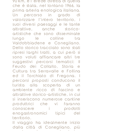
90 km, è l’erede diretta di quella
che è stata, nel lontano 1966, la
prima arteria enologica italiana.
Un percorso in grado di
valorizzare l’intero territorio, i
suoi diversi paesaggi e le tante
attrattive, anche storico-
artistiche che sono disseminate
lungo le colline tra
Valdobbiadene e Conegliano.
Dello storico tracciato sono stati
ripresi larghi tratti, a cui però si
sono voluti affiancare altri tre
suggestivi percorsi tematici: Il
Feudo dei Collalto, Storia e
Cultura tra Serravalle e Follina
ed il Torchiato di Fregona. I
percorsi proposti conducono il
turista alla scoperta di un
ambiente ricco di fascino e
attrattive storico-artistiche, in cui
si inseriscono numerose cantine
produttrici che vi faranno
conoscere i prodotti
enogastronomici tipici del
territorio.
Il viaggio ha idealmente inizio
dalla città di Conegliano, più